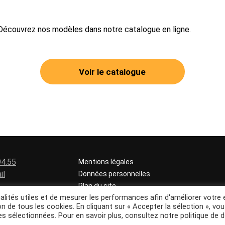
écouvrez nos modèles dans notre catalogue en ligne.
Voir le catalogue
94.55
Mentions légales
il
Données personnelles
Plan du site
lités utiles et de mesurer les performances afin d'améliorer votre 
on de tous les cookies. En cliquant sur « Accepter la sélection », vo
es sélectionnées. Pour en savoir plus, consultez notre politique de
Site réalisé par
3C Web