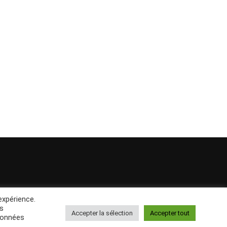
expérience.
us
Accepter la sélection
Accepter tout
 données