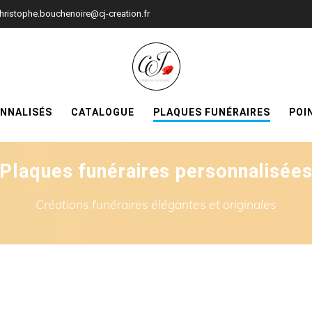
hristophe.bouchenoire@cj-creation.fr
ONNALISÉS
CATALOGUE
PLAQUES FUNÉRAIRES
POI
Plaques funéraires personnalisée
Créations funéraires élégantes et originales