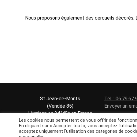
Nous proposons également des cercueils décorés. D
St Jean-de-Monts
Tél. : 06.79.67.
(Vendée 85)
Envoyer un ema
Livraison en 24/48h en France
Les cookies nous permettent de vous offrir des fonctionna
Espace privé
En cliquant sur « Accepter tout », vous acceptez l'utilisati
acceptez uniquement l'utilisation des catégories de cooki
personnelles.