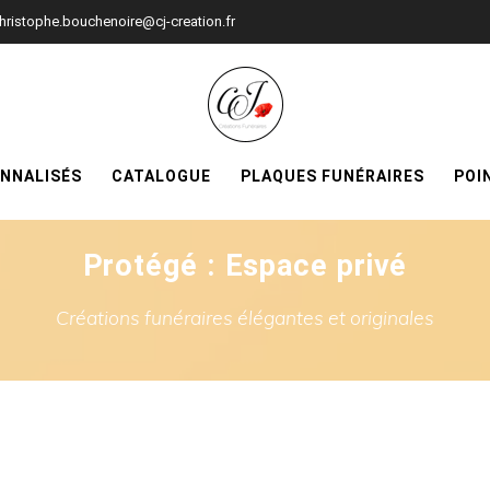
hristophe.bouchenoire@cj-creation.fr
ONNALISÉS
CATALOGUE
PLAQUES FUNÉRAIRES
POI
Protégé : Espace privé
Créations funéraires élégantes et originales